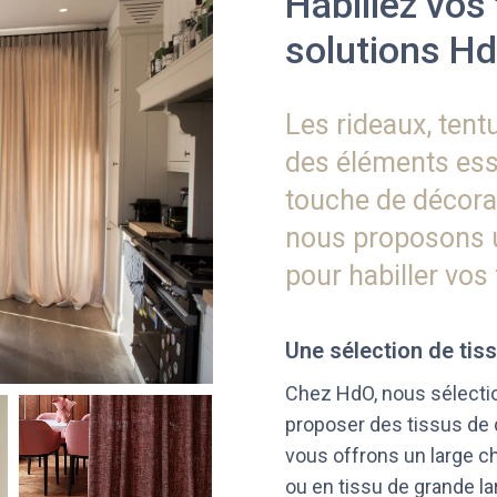
Habillez vos
solutions H
Les rideaux, tentu
des éléments ess
touche de décora
nous proposons 
pour habiller vos
Une sélection de tiss
Chez HdO, nous sélect
proposer des tissus de 
vous offrons un large c
ou en tissu de grande la