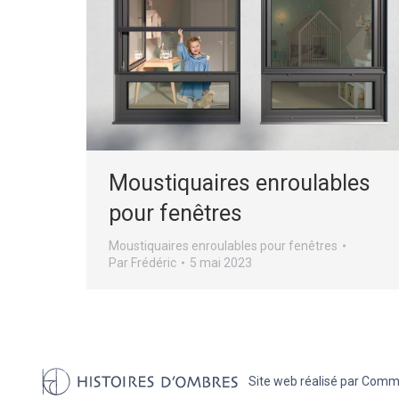
Moustiquaires enroulables
pour fenêtres
Moustiquaires enroulables pour fenêtres
Par
Frédéric
5 mai 2023
Site web réalisé par
Commun