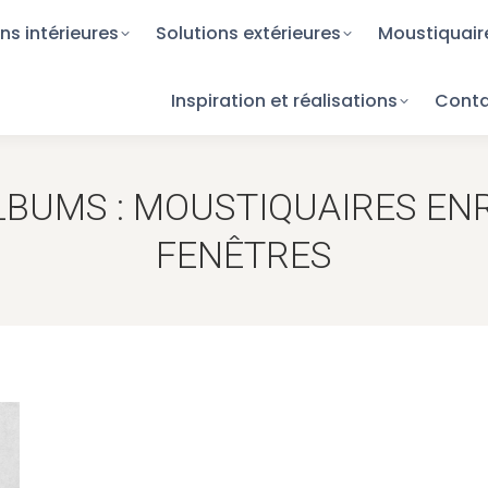
ns intérieures
ions intérieures
Solutions extérieures
Solutions extérieures
Moustiquair
Moustiqua
Inspiration et réalisations
Inspiration et réalisations
Cont
Con
LBUMS :
MOUSTIQUAIRES EN
FENÊTRES