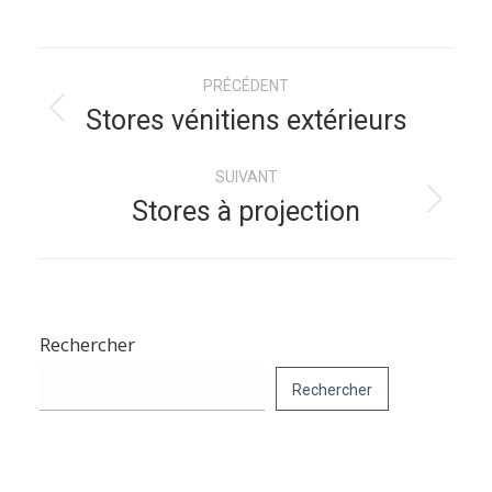
Navigation
PRÉCÉDENT
album
Stores vénitiens extérieurs
Album
précédent
SUIVANT
:
Stores à projection
Album
suivant
:
Rechercher
Rechercher