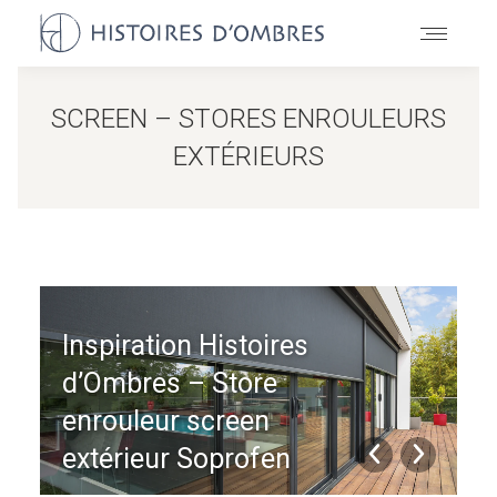
SCREEN – STORES ENROULEURS
EXTÉRIEURS
R
d
Inspiration Histoires
e
d’Ombres – Store
S
enrouleur screen
S
extérieur Soprofen
S